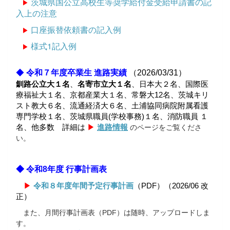
茨城県国公立高校生等奨学給付金受給申請書の記
▶
入上の注意
口座振替依頼書の記入例
▶
様式1記入例
▶
◆
令和７年度卒業生 進路実績
（2026/03/31）
釧路公立大１名
、
名寄市立大１名
、日本大２名、国際医
療福祉大１名、京都産業大１名、常磐大12名、茨城キリ
スト教大６名、流通経済大６名、土浦協同病院附属看護
専門学校１
名、茨城県職員(学校事務)１名、消防職員 １
名、他多数
詳細は
▶
進路情報
のページをご覧くださ
い。
◆ 令和8年度 行事計画表
▶
令和８年度年間予定行事計画
（PDF）（2026/06 改
正）
また、月間行事計画表（PDF）は随時、アップロードしま
す。