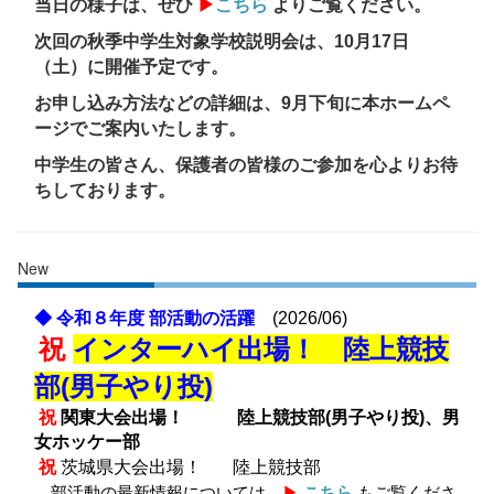
当日の様子は、ぜひ
▶
こちら
よりご覧ください。
次回の秋季中学生対象学校説明会は、10月17日
（土）に開催予定です。
お申し込み方法などの詳細は、9月下旬に本ホームペ
ージでご案内いたします。
中学生の皆さん、保護者の皆様のご参加を心よりお待
ちしております。
New
◆ 令和８年度 部活動の活躍
(2026/06)
祝
インターハイ出場！ 陸上競技
部(男子やり投)
祝
関東大会出場！
陸上競技部(男子やり投)、男
女ホッケー部
祝
茨城県大会出場！
陸上競技部
部活動の最新情報については、
▶
こちら
もご覧くださ