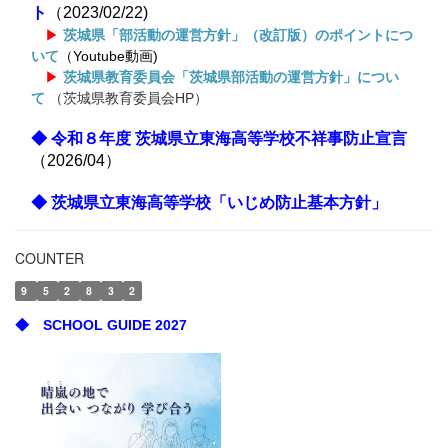
ト
（2023/02/22)
▶
茨城県「部活動の運営方針」（改訂版）のポイントにつ
いて
（Youtube動画)
▶
茨城県教育委員会「茨城県部活動の運営方針」につい
て
（茨城県教育委員会HP）
◆
令和８年度 茨城県立東海高等学校不祥事防止宣言
（
2026/04）
◆
茨城県立東海高等学校「いじめ防止基本方針」
COUNTER
9
5
2
8
3
2
◆ SCHOOL GUIDE 2027