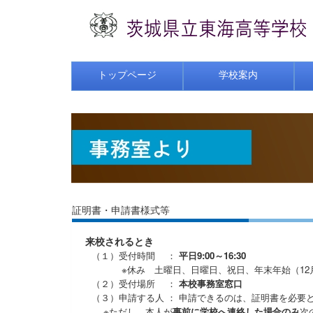
トップページ
学校案内
証明書・申請書様式等
来校されるとき
（１）受付時間 ：
平日9:00～16:30
※休み 土曜日、日曜日、祝日、年末年始（12月2
（２）受付場所 ：
本校事務室窓口
（３）申請する人 ： 申請できるのは、証明書を必要
※ただし、本人が
事前に学校へ連絡した場合のみ
次