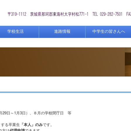
学校生活
進路情報
中学生の皆さんへ
9日～1月3日）、８月の学校閉庁日 等
とする卒業生
「本人」のみ
です。
の方は
代理申請
できます。