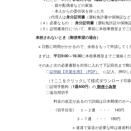
・親や配偶者などの家族
・本人からの委任状を持った方
（代理人は
身分証明書
（運転免許書や保険証など
（４）必要なもの ：
身分証明書
（運転免許証や保険
（５）証明書発行について、事前に本校事務室までご
来校されないとき（郵便希望の場合）
※ 日数に時間がかかるので、余裕をもって申請してく
まずは、
平日9:00～16:30
に本校事務室までご連絡くだ
そのあと次の必要書類を封筒に入れて下記宛先まで郵
〇
証明願【卒業生用】（PDF）
に記入、押印し
（↑ここをクリックして様式ダウンロード印
〇証明手数料（
1通400円
）の
郵便小為替
〇返信用切手
料金の改定があるので詳細は日本郵便のホ
《切手目安》 １～２通 ・・・ 140円
３～７通 ・・・ 180円
※ 速達で返送が必要な時は速達料金分も