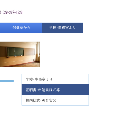
保健室から
学校･事務室より
学校･事務室より
証明書･申請書様式等
校内様式･教育実習