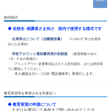
校内様式
◆ 在校生･保護者さま向け 校内で使用する様式です
出席停止について（治癒報告書）
（ｲﾝﾌﾙｴﾝｻﾞ等で出席停
止になる場合)
学校アカウント通知書再発行依頼届
（教育情報ＮＷの
ⅠD・ＰＷの再発行）
プリントアウト･必要事項記入のうえ担任提出、または担任宛
てに郵送してください。
本人確認を行い（口頭･電話連絡等）再発行します。
１
教育実習等を希望される卒業生へ
◆ 教育実習の申請について
まずはお電話にて本校まで問い合わせてくださ