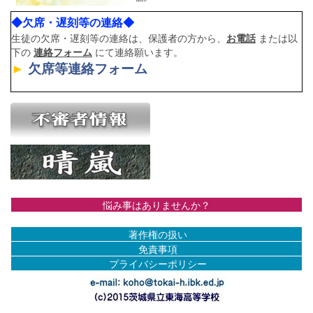
◆欠席・遅刻等の連絡◆
生徒の欠席・遅刻等の連絡は、保護者の方から、
お電話
または以
下の
連絡フォーム
にて連絡願います。
►
欠席等連絡フォーム
悩み事はありませんか？
著作権の扱い
免責事項
プライバシーポリシー