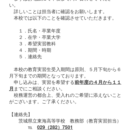
い。
詳しいことは担当者に確認をお願いします。
本校では以下のことを確認させていただきます。
１．氏名・卒業年度
２．在学・卒業大学
３．希望実習教科
４．期間・時期
５．連絡先
本校の教育実習生受入期間は原則、５月下旬から６
月下旬までの期間となっております。
申し込みは、実習を希望する
前年度の
４月から１１
月
までにご相談ください。
校務運営の都合上、受入れの
ご希望に添えない
こと
がございます。ご了承ください。
【連絡先】
茨城県立東海高等学校 教務部（教育実習担当）
℡
029（282）7501